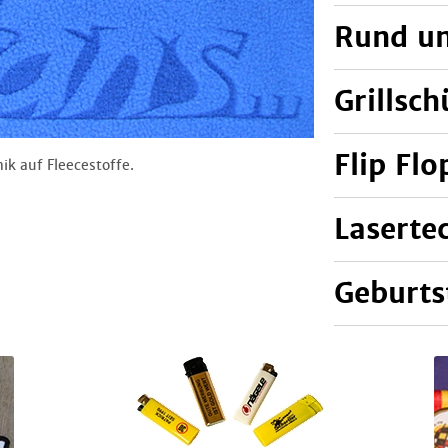
Rund u
Weiterlesen.
Grillsc
Flip Fl
ik auf Fleecestoffe.
Weiter
Laserte
Weiterlesen.
Geburts