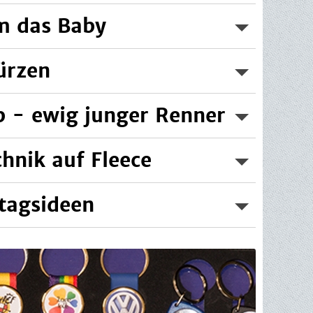
m das Baby
Weiterlesen...
..
hürzen
Weiterlesen...
op - ewig junger Renner
lesen...
chnik auf Fleece
..
tagsideen
Weiterlesen...
Weiterlesen...